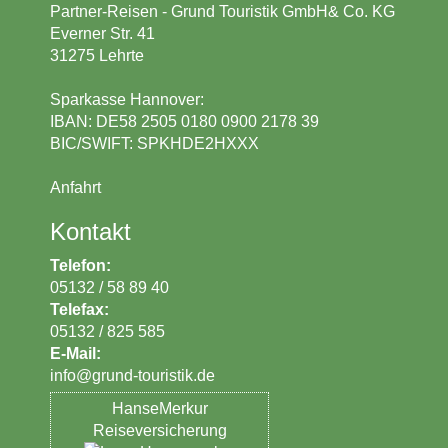
Partner-Reisen - Grund Touristik GmbH& Co. KG
Everner Str. 41
31275 Lehrte
Sparkasse Hannover:
IBAN: DE58 2505 0180 0900 2178 39
BIC/SWIFT: SPKHDE2HXXX
Anfahrt
Kontakt
Telefon:
05132 / 58 89 40
Telefax:
05132 / 825 585
E-Mail:
_at_
info
grund-touristik.de
HanseMerkur
Reiseversicherung