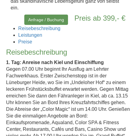
das skandinavische Lebensgefühl ganz von selbst
ein.
Preis ab 399,- €
Anfrage / Buchung
Reisebeschreibung
Leistungen
Preise
Reisebeschreibung
1. Tag: Anreise nach Kiel und Einschiffung
Gegen 07.00 Uhr beginnt Ihr Ausflug am Lehrter
Fachwerkhaus. Erster Zwischenstopp ist in der
Lüneburger Heide, wo Sie im „Undeloher Hof“ zu einem
leckeren Frühstücksbuffet erwartet werden. Gegen Mittag
erreichen Sie dann den Fähranleger in Kiel, ab ca. 13.15
Uhr können Sie an Bord Ihres Kreuzfahrtschiffes gehen.
Die Abreise der „Color Magic“ ist um 14.00 Uhr. Genießen
Sie die einmaligen Angebote an Bord:
Einkaufspromenade, Aqualand, Color SPA & Fitness
Center, Restaurants, Cafés und Bars, Casino Show und
vieles mehr. Ab 17.00 Uhr werden Sie im „Grand Buffet“