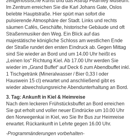
zeitgenössische Kunst und das Astrup Fearnley Museum.
Im Zentrum erreichen Sie die Karl Johans Gate, Oslos
belebte Hauptstraße. Hier spürt man sofort die
pulsierende Atmosphäre der Stadt. Links und rechts
säumen Cafés, Geschäfte, historische Gebäude und oft
Straßenmusiker den Weg. Ein Blick auf das
majestätische königliche Schloss am westlichen Ende
der Straße rundet den ersten Eindruck ab. Gegen Mittag
sind Sie wieder an Bord und um 14.00 Uhr heißt es
„Leinen los“ Richtung Kiel. Ab 17.00 Uhr werden Sie
wieder im „Grand Buffet“ auf Deck 6 zum Abendbuffet inkl.
1 Tischgetränk (Mineralwasser / Bier 0,33 l oder
Hauswein 15 cl) erwartet und anschließend gibt es
wieder abwechslungsreiche Abendunterhaltung an Bord.
3. Tag: Ankunft in Kiel & Heimreise
Nach dem leckeren Frühstücksbuffet an Bord erreichen
Sie gut erholt und voller neuer Eindrücke um 10.00 Uhr
den Norwegenkai in Kiel, wo Sie Ihr Bus zur Heimreise
erwartet. Rückankunft in Lehrte gegen 16.00 Uhr.
-Programmänderungen vorbehalten-