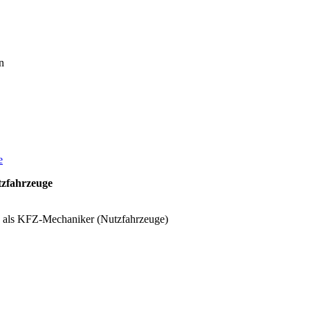
n
e
tzfahrzeuge
g als KFZ-Mechaniker (Nutzfahrzeuge)