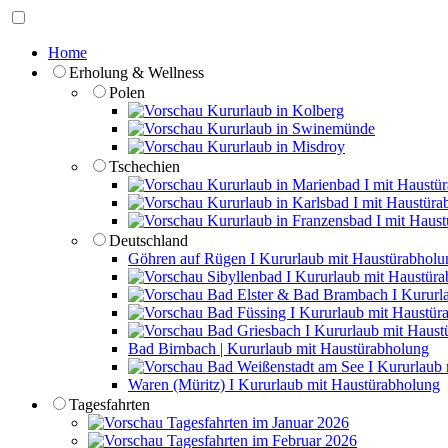
Home
Erholung & Wellness
Polen
Kururlaub in Kolberg
Kururlaub in Swinemünde
Kururlaub in Misdroy
Tschechien
Kururlaub in Marienbad I mit Haustü
Kururlaub in Karlsbad I mit Haustüra
Kururlaub in Franzensbad I mit Haus
Deutschland
Göhren auf Rügen I Kururlaub mit Haustürabholu
Sibyllenbad I Kururlaub mit Haustür
Bad Elster & Bad Brambach I Kururl
Bad Füssing I Kururlaub mit Haustür
Bad Griesbach I Kururlaub mit Haust
Bad Birnbach | Kururlaub mit Haustürabholung
Bad Weißenstadt am See I Kururlaub 
Waren (Müritz) I Kururlaub mit Haustürabholung
Tagesfahrten
Tagesfahrten im Januar 2026
Tagesfahrten im Februar 2026