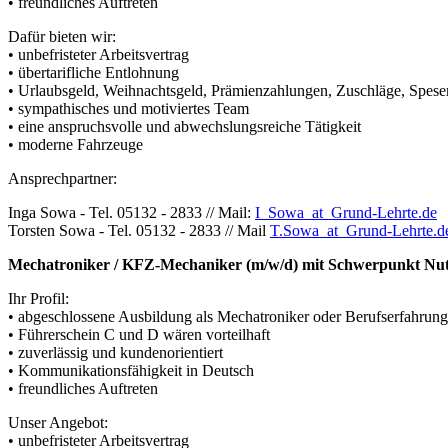
• freundliches Auftreten
Dafür bieten wir:
• unbefristeter Arbeitsvertrag
• übertarifliche Entlohnung
• Urlaubsgeld, Weihnachtsgeld, Prämienzahlungen, Zuschläge, Spese
• sympathisches und motiviertes Team
• eine anspruchsvolle und abwechslungsreiche Tätigkeit
• moderne Fahrzeuge
Ansprechpartner:
Inga Sowa - Tel. 05132 - 2833 // Mail:
I_Sowa
_at_
Grund-Lehrte.de
Torsten Sowa - Tel. 05132 - 2833 // Mail
T.Sowa
_at_
Grund-Lehrte.d
Mechatroniker / KFZ-Mechaniker (m/w/d) mit Schwerpunkt Nu
Ihr Profil:
• abgeschlossene Ausbildung als Mechatroniker oder Berufserfahrun
• Führerschein C und D wären vorteilhaft
• zuverlässig und kundenorientiert
• Kommunikationsfähigkeit in Deutsch
• freundliches Auftreten
Unser Angebot:
• unbefristeter Arbeitsvertrag