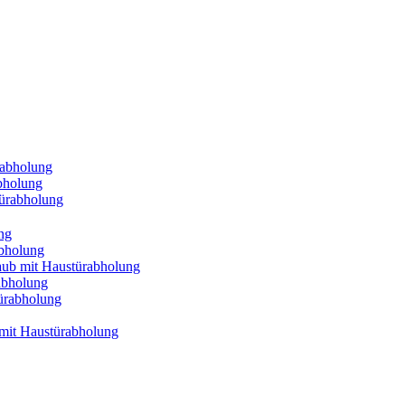
rabholung
bholung
türabholung
ng
abholung
aub mit Haustürabholung
abholung
ürabholung
mit Haustürabholung