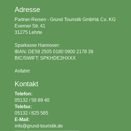
Adresse
Partner-Reisen - Grund Touristik GmbH& Co. KG
Everner Str. 41
31275 Lehrte
Sparkasse Hannover:
IBAN: DE58 2505 0180 0900 2178 39
BIC/SWIFT: SPKHDE2HXXX
Anfahrt
Kontakt
Telefon:
05132 / 58 89 40
Telefax:
05132 / 825 585
E-Mail:
_at_
info
grund-touristik.de