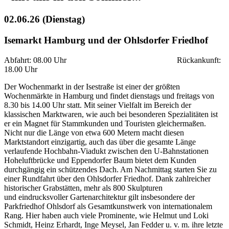
02.06.26 (Dienstag)
Isemarkt Hamburg und der Ohlsdorfer Friedhof
Abfahrt: 08.00 Uhr Rückankunft:
18.00 Uhr
Der Wochenmarkt in der Isestraße ist einer der größten
Wochenmärkte in Hamburg und findet dienstags und freitags von
8.30 bis 14.00 Uhr statt. Mit seiner Vielfalt im Bereich der
klassischen Marktwaren, wie auch bei besonderen Spezialitäten ist
er ein Magnet für Stammkunden und Touristen gleichermaßen.
Nicht nur die Länge von etwa 600 Metern macht diesen
Marktstandort einzigartig, auch das über die gesamte Länge
verlaufende Hochbahn-Viadukt zwischen den U-Bahnstationen
Hoheluftbrücke und Eppendorfer Baum bietet dem Kunden
durchgängig ein schützendes Dach. Am Nachmittag starten Sie zu
einer Rundfahrt über den Ohlsdorfer Friedhof. Dank zahlreicher
historischer Grabstätten, mehr als 800 Skulpturen
und eindrucksvoller Gartenarchitektur gilt insbesondere der
Parkfriedhof Ohlsdorf als Gesamtkunstwerk von internationalem
Rang. Hier haben auch viele Prominente, wie Helmut und Loki
Schmidt, Heinz Erhardt, Inge Meysel, Jan Fedder u. v. m. ihre letzte