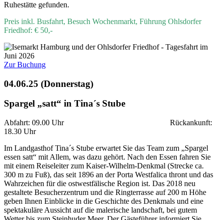
Ruhestätte gefunden.
Preis inkl. Busfahrt, Besuch Wochenmarkt, Führung Ohlsdorfer
Friedhof: € 50,-
Zur Buchung
04.06.25 (Donnerstag)
Spargel „satt“ in Tina´s Stube
Abfahrt: 09.00 Uhr Rückankunft:
18.30 Uhr
Im Landgasthof Tina´s Stube erwartet Sie das Team zum „Spargel
essen satt“ mit Allem, was dazu gehört. Nach den Essen fahren Sie
mit einem Reiseleiter zum Kaiser-Wilhelm-Denkmal (Strecke ca.
300 m zu Fuß), das seit 1896 an der Porta Westfalica thront und das
Wahrzeichen für die ostwestfälische Region ist. Das 2018 neu
gestaltete Besucherzentrum und die Ringterrasse auf 200 m Höhe
geben Ihnen Einblicke in die Geschichte des Denkmals und eine
spektakuläre Aussicht auf die malerische landschaft, bei gutem
Wetter bis zum Steinhuder Meer. Der Gästeführer informiert Sie