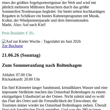
eines der größten Segelsportereignisse der Welt und wird mit
jährlich mehreren Millionen Besuchern durch das größte
Sommerfest Nordeuropas begleitet. Sie bietet neben hochkarätigen
Regatten in Schilksee ein buntes Rahmenprogramm mit Musik,
Kultur, der Windjammerparade und dem Internationalen
Markt. Also: Auf nach Kiel!
Preis Busfahrt: € 50,-
Zur Buchung
21.06.26 (Sonntag)
Zum Sommeranfang nach Boltenhagen
Abfahrt: 07.00 Uhr
Rückankunft: 20.00 Uhr
Ein fünf Kilometer langer Sandstrand, kristallklares Wasser und eine
imposante Steilküste machen das Ostseebad Boltenhagen zu einem
einzigartigen Urlaubsziel an der Ostsee. Nicht zuletzt sind es wohl
das Flair des Ortes und die Freundlichkeit der Einwohner, die
Touristen immer wieder ins Ostseebad Boltenhagen ziehen. Überall
lässt sich fangfrischer Fisch genießen. Und wer die 290 m lange