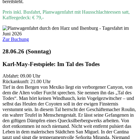
bereitsteht.
Preis inkl. Busfahrt, Planwagenfahrt mit Hausschlachteessen satt,
Kaffeegedeck: € 79,-
Zur Buchung
28.06.26 (Sonntag)
Karl-May-Festspiele: Im Tal des Todes
Abfahrt: 09.00 Uhr
Rückankunft: 21.00 Uhr
Tief in den Bergen von Mexiko liegt ein verborgener Canyon, von
dem die Alten voller Furcht sprechen. Sie nennen ihn das „Tal des
Todes“. Man hört keinen Windhauch, kein Vogelgezwitscher – und
selbst das Heulen der Coyoten soll in der ewigen Finsternis
verstummt sein. In diesem Tal herrscht der Geschäftemacher Roulin,
ein wahrer Teufel in Menschengestalt. Er lässt seine Gefangenen in
den giftigen Dämpfen eines Quecksilberbergwerks arbeiten. Von
dort entkommen ist noch niemand. Nicht weit entfernt pulsiert das
Leben in dem malerischen Städtchen San Miguel. In der Cantina
tanzt und singt die temperamentvolle Señorita Miranda. Niemand