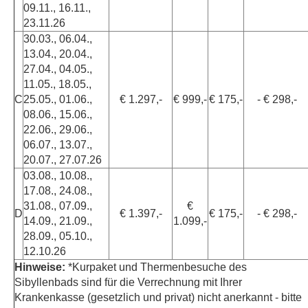
09.11., 16.11.,
23.11.26
30.03., 06.04.,
13.04., 20.04.,
27.04., 04.05.,
11.05., 18.05.,
C
25.05., 01.06.,
€ 1.297,-
€ 999,-
€ 175,-
- € 298,-
08.06., 15.06.,
22.06., 29.06.,
06.07., 13.07.,
20.07., 27.07.26
03.08., 10.08.,
17.08., 24.08.,
31.08., 07.09.,
€
D
€ 1.397,-
€ 175,-
- € 298,-
14.09., 21.09.,
1.099,-
28.09., 05.10.,
12.10.26
Hinweise:
*Kurpaket und Thermenbesuche des
Sibyllenbads sind für die Verrechnung mit Ihrer
Krankenkasse (gesetzlich und privat) nicht anerkannt - bitte