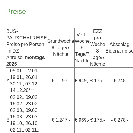
Preise
BUS-
EZZ
Verl.-
PAUSCHALREISE
pro
Grundwoche
Woche
Preise pro Person
Woche
Abschlag
8 Tage/7
8
im DZ
8
Eigenanreis
Nächte
Tage/7
Anreise:
montags
Tage/7
Nächte
2026
Nächte
05.01., 12.01.,
19.01., 26.01.,
A
€ 1.197,-
€ 949,-
€ 175,-
- € 248,-
30.11., 07.12.,
14.12.26***
02.02., 09.02.,
16.02., 23.02.,
02.03., 09.03.,
16.03., 23.03.,
B
€ 1.247,-
€ 969,-
€ 175,-
- € 278,-
19.10., 26.10.,
02.11., 02.11.,